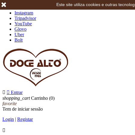
Este site utiliza cookies e outras tecno
Facebook
Instagram
Tripadvisor
YouTube
Glovo
Uber
Bolt


Entrar
shopping_cart
Carrinho
(0)
favorite
Tem de iniciar sessão
Login
|
Registar
