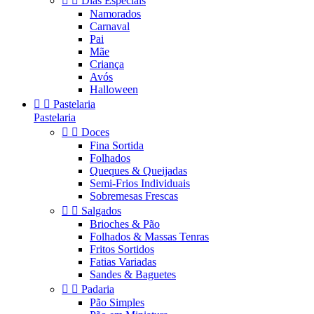


Dias Especiais
Namorados
Carnaval
Pai
Mãe
Criança
Avós
Halloween


Pastelaria
Pastelaria


Doces
Fina Sortida
Folhados
Queques & Queijadas
Semi-Frios Individuais
Sobremesas Frescas


Salgados
Brioches & Pão
Folhados & Massas Tenras
Fritos Sortidos
Fatias Variadas
Sandes & Baguetes


Padaria
Pão Simples