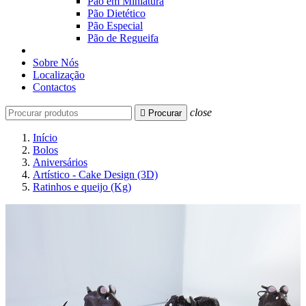
Pão em Miniatura
Pão Dietético
Pão Especial
Pão de Regueifa
Sobre Nós
Localização
Contactos
close

Procurar
Início
Bolos
Aniversários
Artístico - Cake Design (3D)
Ratinhos e queijo (Kg)