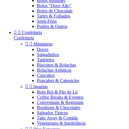
Bolos Sublimes
Bolos "Doce Alto"
Bolos de Chocolate
Tartes & Folhados
Semi-Frios
Pudins & Outros


Confeitaria
Confeitaria


Miniaturas
Doces
Salgadinhos
Tarteletes
Biscoitos & Bolachas
Bolachas Artísticas
Cupcakes
Popcakes & Cakesicles


Iguarias
Bolo Rei & Pão de Ló
Coffee Breaks & Eventos
Conventuais & Regionais
Bombons & Chocolates
Salgados Típicos
Take Away & Comida
Vegetariano & Intolerância