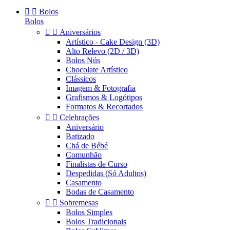


Bolos
Bolos


Aniversários
Artístico - Cake Design (3D)
Alto Relevo (2D / 3D)
Bolos Nús
Chocolate Artístico
Clássicos
Imagem & Fotografia
Grafismos & Logótipos
Formatos & Recortados


Celebrações
Aniversário
Batizado
Chá de Bébé
Comunhão
Finalistas de Curso
Despedidas (Só Adultos)
Casamento
Bodas de Casamento


Sobremesas
Bolos Simples
Bolos Tradicionais