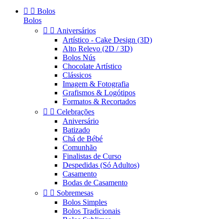


Bolos
Bolos


Aniversários
Artístico - Cake Design (3D)
Alto Relevo (2D / 3D)
Bolos Nús
Chocolate Artístico
Clássicos
Imagem & Fotografia
Grafismos & Logótipos
Formatos & Recortados


Celebrações
Aniversário
Batizado
Chá de Bébé
Comunhão
Finalistas de Curso
Despedidas (Só Adultos)
Casamento
Bodas de Casamento


Sobremesas
Bolos Simples
Bolos Tradicionais