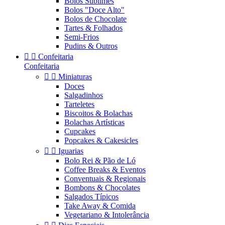
Bolos Sublimes
Bolos "Doce Alto"
Bolos de Chocolate
Tartes & Folhados
Semi-Frios
Pudins & Outros


Confeitaria
Confeitaria


Miniaturas
Doces
Salgadinhos
Tarteletes
Biscoitos & Bolachas
Bolachas Artísticas
Cupcakes
Popcakes & Cakesicles


Iguarias
Bolo Rei & Pão de Ló
Coffee Breaks & Eventos
Conventuais & Regionais
Bombons & Chocolates
Salgados Típicos
Take Away & Comida
Vegetariano & Intolerância