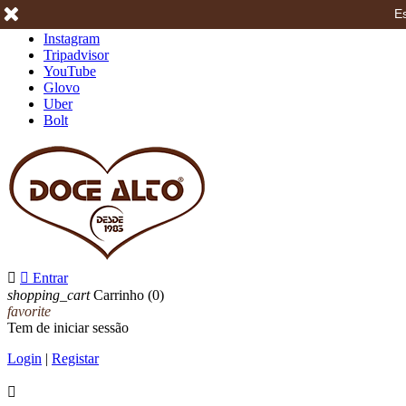
Es
Facebook
Instagram
Tripadvisor
YouTube
Glovo
Uber
Bolt


Entrar
shopping_cart
Carrinho
(0)
favorite
Tem de iniciar sessão
Login
|
Registar
