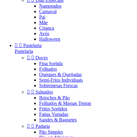


Dias Especiais
Namorados
Carnaval
Pai
Mãe
Criança
Avós
Halloween


Pastelaria
Pastelaria


Doces
Fina Sortida
Folhados
Queques & Queijadas
Semi-Frios Individuais
Sobremesas Frescas


Salgados
Brioches & Pão
Folhados & Massas Tenras
Fritos Sortidos
Fatias Variadas
Sandes & Baguetes


Padaria
Pão Simples