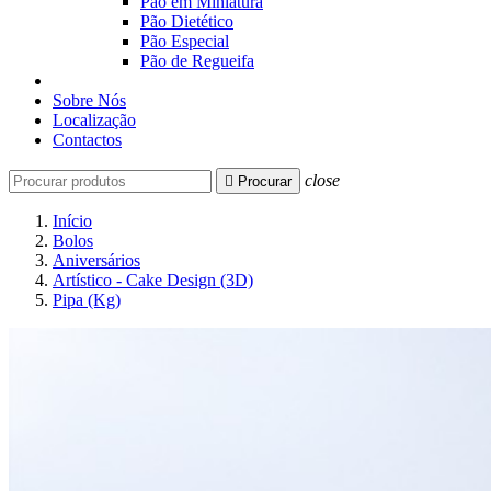
Pão em Miniatura
Pão Dietético
Pão Especial
Pão de Regueifa
Sobre Nós
Localização
Contactos
close

Procurar
Início
Bolos
Aniversários
Artístico - Cake Design (3D)
Pipa (Kg)