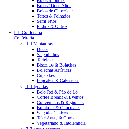
Bolos Sublimes
Bolos "Doce Alto"
Bolos de Chocolate
Tartes & Folhados
Semi-Frios
Pudins & Outros


Confeitaria
Confeitaria


Miniaturas
Doces
Salgadinhos
Tarteletes
Biscoitos & Bolachas
Bolachas Artísticas
Cupcakes
Popcakes & Cakesicles


Iguarias
Bolo Rei & Pão de Ló
Coffee Breaks & Eventos
Conventuais & Regionais
Bombons & Chocolates
Salgados Típicos
Take Away & Comida
Vegetariano & Intolerância