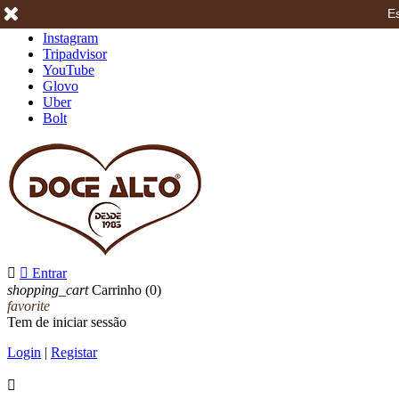
Es
Facebook
Instagram
Tripadvisor
YouTube
Glovo
Uber
Bolt


Entrar
shopping_cart
Carrinho
(0)
favorite
Tem de iniciar sessão
Login
|
Registar
