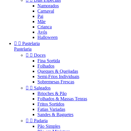


Dias Especiais
Namorados
Carnaval
Pai
Mãe
Criança
Avós
Halloween


Pastelaria
Pastelaria


Doces
Fina Sortida
Folhados
Queques & Queijadas
Semi-Frios Individuais
Sobremesas Frescas


Salgados
Brioches & Pão
Folhados & Massas Tenras
Fritos Sortidos
Fatias Variadas
Sandes & Baguetes


Padaria
Pão Simples