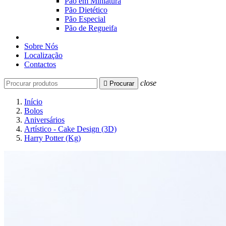
Pão em Miniatura
Pão Dietético
Pão Especial
Pão de Regueifa
Sobre Nós
Localização
Contactos
close

Procurar
Início
Bolos
Aniversários
Artístico - Cake Design (3D)
Harry Potter (Kg)