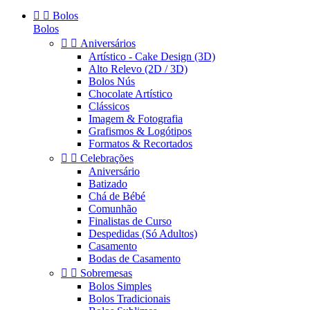


Bolos
Bolos


Aniversários
Artístico - Cake Design (3D)
Alto Relevo (2D / 3D)
Bolos Nús
Chocolate Artístico
Clássicos
Imagem & Fotografia
Grafismos & Logótipos
Formatos & Recortados


Celebrações
Aniversário
Batizado
Chá de Bébé
Comunhão
Finalistas de Curso
Despedidas (Só Adultos)
Casamento
Bodas de Casamento


Sobremesas
Bolos Simples
Bolos Tradicionais