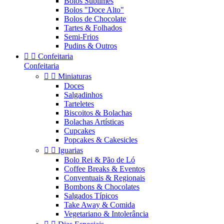
Bolos Sublimes
Bolos "Doce Alto"
Bolos de Chocolate
Tartes & Folhados
Semi-Frios
Pudins & Outros


Confeitaria
Confeitaria


Miniaturas
Doces
Salgadinhos
Tarteletes
Biscoitos & Bolachas
Bolachas Artísticas
Cupcakes
Popcakes & Cakesicles


Iguarias
Bolo Rei & Pão de Ló
Coffee Breaks & Eventos
Conventuais & Regionais
Bombons & Chocolates
Salgados Típicos
Take Away & Comida
Vegetariano & Intolerância