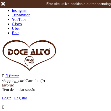
Este site utiliza cookies e outras tecno
Facebook
Instagram
Tripadvisor
YouTube
Glovo
Uber
Bolt


Entrar
shopping_cart
Carrinho
(0)
favorite
Tem de iniciar sessão
Login
|
Registar
