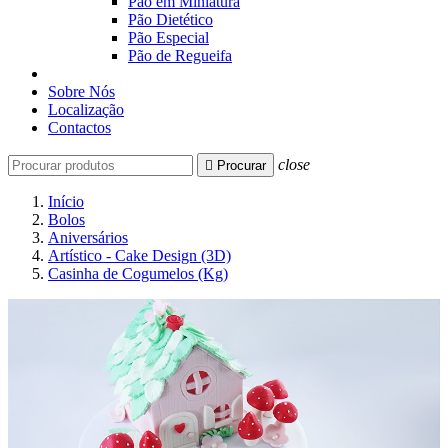
Pão em Miniatura
Pão Dietético
Pão Especial
Pão de Regueifa
Sobre Nós
Localização
Contactos
close

Procurar
Início
Bolos
Aniversários
Artístico - Cake Design (3D)
Casinha de Cogumelos (Kg)