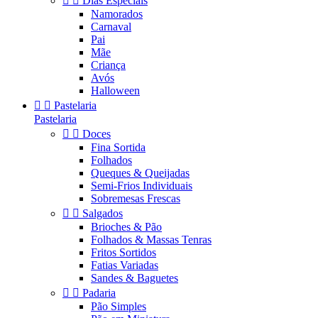


Dias Especiais
Namorados
Carnaval
Pai
Mãe
Criança
Avós
Halloween


Pastelaria
Pastelaria


Doces
Fina Sortida
Folhados
Queques & Queijadas
Semi-Frios Individuais
Sobremesas Frescas


Salgados
Brioches & Pão
Folhados & Massas Tenras
Fritos Sortidos
Fatias Variadas
Sandes & Baguetes


Padaria
Pão Simples