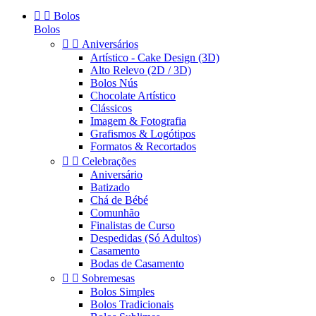


Bolos
Bolos


Aniversários
Artístico - Cake Design (3D)
Alto Relevo (2D / 3D)
Bolos Nús
Chocolate Artístico
Clássicos
Imagem & Fotografia
Grafismos & Logótipos
Formatos & Recortados


Celebrações
Aniversário
Batizado
Chá de Bébé
Comunhão
Finalistas de Curso
Despedidas (Só Adultos)
Casamento
Bodas de Casamento


Sobremesas
Bolos Simples
Bolos Tradicionais