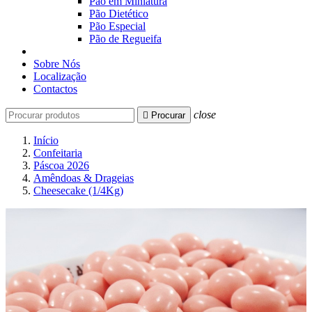
Pão em Miniatura
Pão Dietético
Pão Especial
Pão de Regueifa
Sobre Nós
Localização
Contactos
close

Procurar
Início
Confeitaria
Páscoa 2026
Amêndoas & Drageias
Cheesecake (1/4Kg)