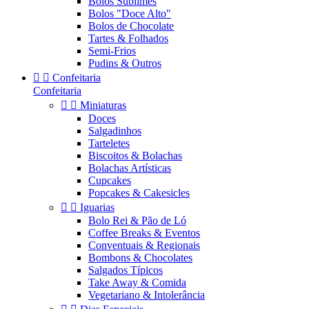
Bolos Sublimes
Bolos "Doce Alto"
Bolos de Chocolate
Tartes & Folhados
Semi-Frios
Pudins & Outros


Confeitaria
Confeitaria


Miniaturas
Doces
Salgadinhos
Tarteletes
Biscoitos & Bolachas
Bolachas Artísticas
Cupcakes
Popcakes & Cakesicles


Iguarias
Bolo Rei & Pão de Ló
Coffee Breaks & Eventos
Conventuais & Regionais
Bombons & Chocolates
Salgados Típicos
Take Away & Comida
Vegetariano & Intolerância