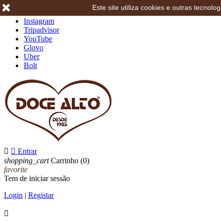
Este site utiliza cookies e outras tecno
Facebook
Instagram
Tripadvisor
YouTube
Glovo
Uber
Bolt


Entrar
shopping_cart
Carrinho
(0)
favorite
Tem de iniciar sessão
Login
|
Registar
