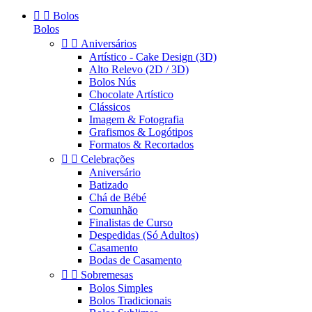


Bolos
Bolos


Aniversários
Artístico - Cake Design (3D)
Alto Relevo (2D / 3D)
Bolos Nús
Chocolate Artístico
Clássicos
Imagem & Fotografia
Grafismos & Logótipos
Formatos & Recortados


Celebrações
Aniversário
Batizado
Chá de Bébé
Comunhão
Finalistas de Curso
Despedidas (Só Adultos)
Casamento
Bodas de Casamento


Sobremesas
Bolos Simples
Bolos Tradicionais