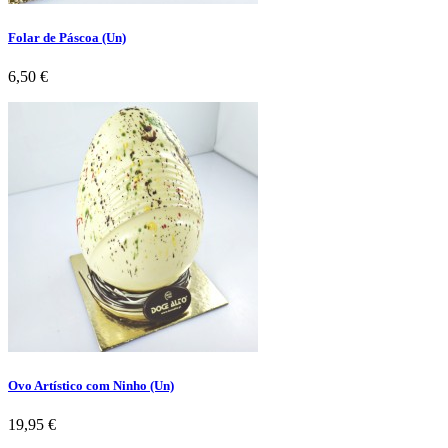
Folar de Páscoa (Un)
Preço
6,50 €
Ovo Artístico com Ninho (Un)
Preço
19,95 €