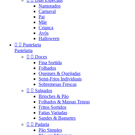


Dias Especiais
Namorados
Carnaval
Pai
Mãe
Criança
Avós
Halloween


Pastelaria
Pastelaria


Doces
Fina Sortida
Folhados
Queques & Queijadas
Semi-Frios Individuais
Sobremesas Frescas


Salgados
Brioches & Pão
Folhados & Massas Tenras
Fritos Sortidos
Fatias Variadas
Sandes & Baguetes


Padaria
Pão Simples