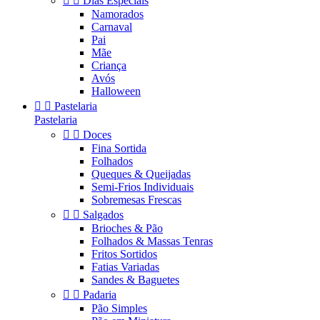


Dias Especiais
Namorados
Carnaval
Pai
Mãe
Criança
Avós
Halloween


Pastelaria
Pastelaria


Doces
Fina Sortida
Folhados
Queques & Queijadas
Semi-Frios Individuais
Sobremesas Frescas


Salgados
Brioches & Pão
Folhados & Massas Tenras
Fritos Sortidos
Fatias Variadas
Sandes & Baguetes


Padaria
Pão Simples