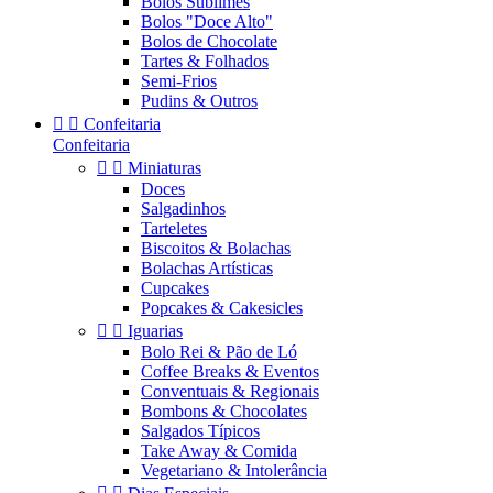
Bolos Sublimes
Bolos "Doce Alto"
Bolos de Chocolate
Tartes & Folhados
Semi-Frios
Pudins & Outros


Confeitaria
Confeitaria


Miniaturas
Doces
Salgadinhos
Tarteletes
Biscoitos & Bolachas
Bolachas Artísticas
Cupcakes
Popcakes & Cakesicles


Iguarias
Bolo Rei & Pão de Ló
Coffee Breaks & Eventos
Conventuais & Regionais
Bombons & Chocolates
Salgados Típicos
Take Away & Comida
Vegetariano & Intolerância