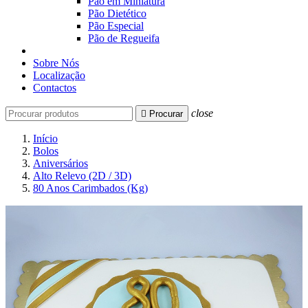
Pão em Miniatura
Pão Dietético
Pão Especial
Pão de Regueifa
Sobre Nós
Localização
Contactos
close

Procurar
Início
Bolos
Aniversários
Alto Relevo (2D / 3D)
80 Anos Carimbados (Kg)