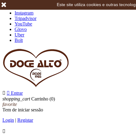
Este site utiliza cookies e outras tecno
Facebook
Instagram
Tripadvisor
YouTube
Glovo
Uber
Bolt


Entrar
shopping_cart
Carrinho
(0)
favorite
Tem de iniciar sessão
Login
|
Registar
