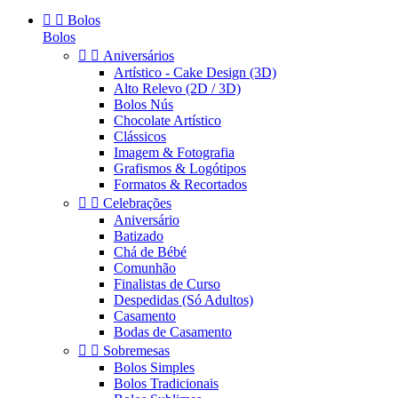


Bolos
Bolos


Aniversários
Artístico - Cake Design (3D)
Alto Relevo (2D / 3D)
Bolos Nús
Chocolate Artístico
Clássicos
Imagem & Fotografia
Grafismos & Logótipos
Formatos & Recortados


Celebrações
Aniversário
Batizado
Chá de Bébé
Comunhão
Finalistas de Curso
Despedidas (Só Adultos)
Casamento
Bodas de Casamento


Sobremesas
Bolos Simples
Bolos Tradicionais