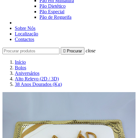
Pão em Miniatura
Pão Dietético
Pão Especial
Pão de Regueifa
Sobre Nós
Localização
Contactos
close

Procurar
Início
Bolos
Aniversários
Alto Relevo (2D / 3D)
38 Anos Dourados (Kg)