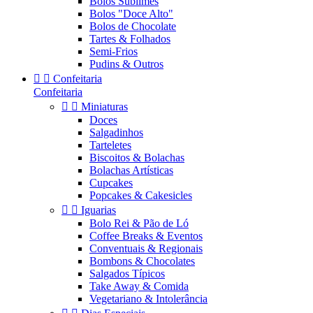
Bolos Sublimes
Bolos "Doce Alto"
Bolos de Chocolate
Tartes & Folhados
Semi-Frios
Pudins & Outros


Confeitaria
Confeitaria


Miniaturas
Doces
Salgadinhos
Tarteletes
Biscoitos & Bolachas
Bolachas Artísticas
Cupcakes
Popcakes & Cakesicles


Iguarias
Bolo Rei & Pão de Ló
Coffee Breaks & Eventos
Conventuais & Regionais
Bombons & Chocolates
Salgados Típicos
Take Away & Comida
Vegetariano & Intolerância