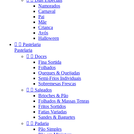


Dias Especiais
Namorados
Carnaval
Pai
Mãe
Criança
Avós
Halloween


Pastelaria
Pastelaria


Doces
Fina Sortida
Folhados
Queques & Queijadas
Semi-Frios Individuais
Sobremesas Frescas


Salgados
Brioches & Pão
Folhados & Massas Tenras
Fritos Sortidos
Fatias Variadas
Sandes & Baguetes


Padaria
Pão Simples