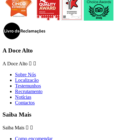
A Doce Alto
A Doce Alto


Sobre Nós
Localização
Testemunhos
Recrutamento
Notícias
Contactos
Saiba Mais
Saiba Mais


Como encomendar