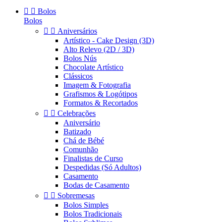


Bolos
Bolos


Aniversários
Artístico - Cake Design (3D)
Alto Relevo (2D / 3D)
Bolos Nús
Chocolate Artístico
Clássicos
Imagem & Fotografia
Grafismos & Logótipos
Formatos & Recortados


Celebrações
Aniversário
Batizado
Chá de Bébé
Comunhão
Finalistas de Curso
Despedidas (Só Adultos)
Casamento
Bodas de Casamento


Sobremesas
Bolos Simples
Bolos Tradicionais