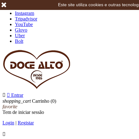
Este site utiliza cookies e outras tecno
Facebook
Instagram
Tripadvisor
YouTube
Glovo
Uber
Bolt


Entrar
shopping_cart
Carrinho
(0)
favorite
Tem de iniciar sessão
Login
|
Registar
