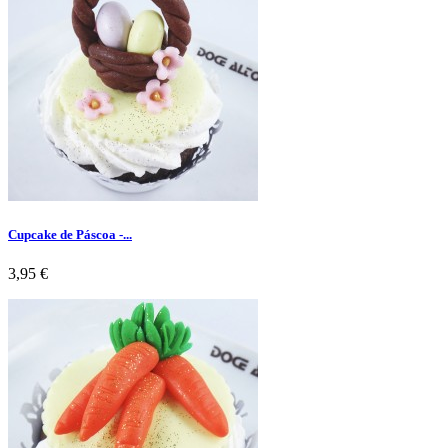
Cupcake de Páscoa -...
Preço
3,95 €