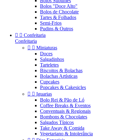
Bolos Sublimes
Bolos "Doce Alto"
Bolos de Chocolate
Tartes & Folhados
Semi-Frios
Pudins & Outros


Confeitaria
Confeitaria


Miniaturas
Doces
Salgadinhos
Tarteletes
Biscoitos & Bolachas
Bolachas Artísticas
Cupcakes
Popcakes & Cakesicles


Iguarias
Bolo Rei & Pão de Ló
Coffee Breaks & Eventos
Conventuais & Regionais
Bombons & Chocolates
Salgados Típicos
Take Away & Comida
Vegetariano & Intolerância