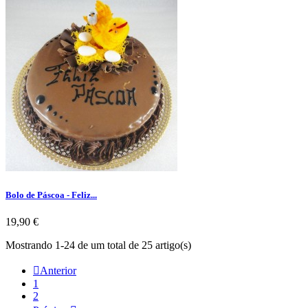
Bolo de Páscoa - Feliz...
Preço
19,90 €
Mostrando 1-24 de um total de 25 artigo(s)

Anterior
1
2