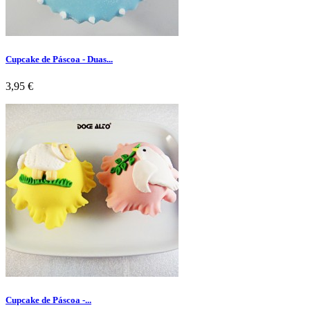
Cupcake de Páscoa - Duas...
Preço
3,95 €
Cupcake de Páscoa -...