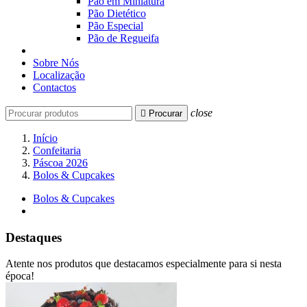
Pão em Miniatura
Pão Dietético
Pão Especial
Pão de Regueifa
Sobre Nós
Localização
Contactos
close

Procurar
Início
Confeitaria
Páscoa 2026
Bolos & Cupcakes
Bolos & Cupcakes
Destaques
Atente nos produtos que destacamos especialmente para si nesta
época!