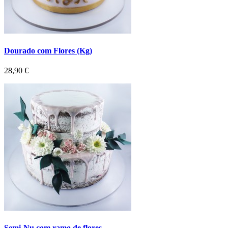
Dourado com Flores (Kg)
Preço
28,90 €
Semi-Nu com ramo de flores...