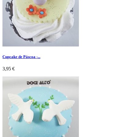
Cupcake de Páscoa -...
Preço
3,95 €