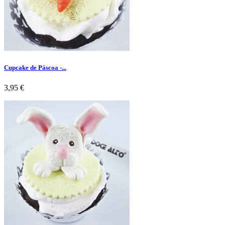
Cupcake de Páscoa -...
Preço
3,95 €