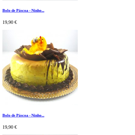
Bolo de Páscoa - Ninho...
Preço
19,90 €
Bolo de Páscoa - Ninho...
Preço
19,90 €