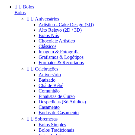


Bolos
Bolos


Aniversários
Artístico - Cake Design (3D)
Alto Relevo (2D / 3D)
Bolos Nús
Chocolate Artístico
Clássicos
Imagem & Fotografia
Grafismos & Logótipos
Formatos & Recortados


Celebrações
Aniversário
Batizado
Chá de Bébé
Comunhão
Finalistas de Curso
Despedidas (Só Adultos)
Casamento
Bodas de Casamento


Sobremesas
Bolos Simples
Bolos Tradicionais