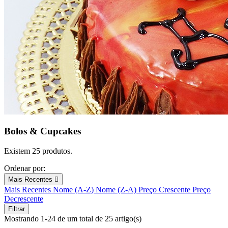
Bolos & Cupcakes
Existem 25 produtos.
Ordenar por:
Mais Recentes

Mais Recentes
Nome (A-Z)
Nome (Z-A)
Preço Crescente
Preço
Decrescente
Filtrar
Mostrando 1-24 de um total de 25 artigo(s)