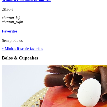
Preço
28,90 €
chevron_left
chevron_right
Favoritos
Sem produtos
» Minhas listas de favoritos
Bolos & Cupcakes