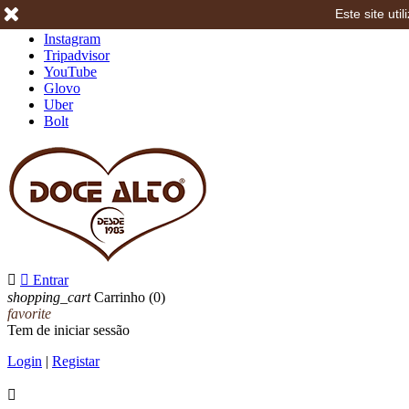
Este site ut
Facebook
Instagram
Tripadvisor
YouTube
Glovo
Uber
Bolt


Entrar
shopping_cart
Carrinho
(0)
favorite
Tem de iniciar sessão
Login
|
Registar
