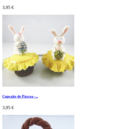
Preço
3,95 €
Cupcake de Páscoa -...
Preço
3,95 €