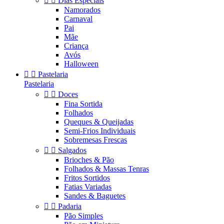


Dias Especiais
Namorados
Carnaval
Pai
Mãe
Criança
Avós
Halloween


Pastelaria
Pastelaria


Doces
Fina Sortida
Folhados
Queques & Queijadas
Semi-Frios Individuais
Sobremesas Frescas


Salgados
Brioches & Pão
Folhados & Massas Tenras
Fritos Sortidos
Fatias Variadas
Sandes & Baguetes


Padaria
Pão Simples