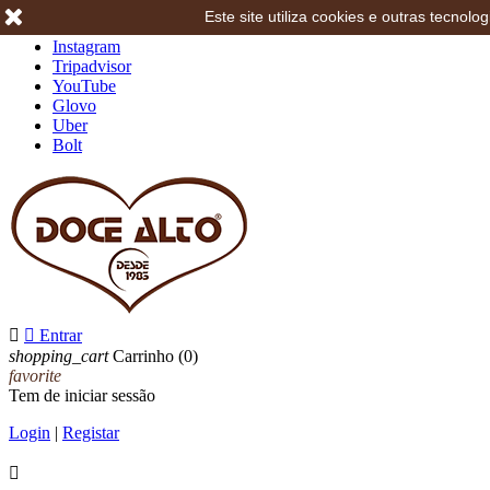
Este site utiliza cookies e outras tecno
Facebook
Instagram
Tripadvisor
YouTube
Glovo
Uber
Bolt


Entrar
shopping_cart
Carrinho
(0)
favorite
Tem de iniciar sessão
Login
|
Registar
