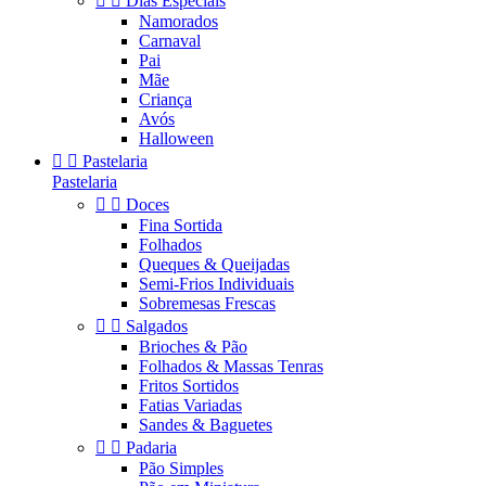


Dias Especiais
Namorados
Carnaval
Pai
Mãe
Criança
Avós
Halloween


Pastelaria
Pastelaria


Doces
Fina Sortida
Folhados
Queques & Queijadas
Semi-Frios Individuais
Sobremesas Frescas


Salgados
Brioches & Pão
Folhados & Massas Tenras
Fritos Sortidos
Fatias Variadas
Sandes & Baguetes


Padaria
Pão Simples