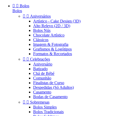


Bolos
Bolos


Aniversários
Artístico - Cake Design (3D)
Alto Relevo (2D / 3D)
Bolos Nús
Chocolate Artístico
Clássicos
Imagem & Fotografia
Grafismos & Logótipos
Formatos & Recortados


Celebrações
Aniversário
Batizado
Chá de Bébé
Comunhão
Finalistas de Curso
Despedidas (Só Adultos)
Casamento
Bodas de Casamento


Sobremesas
Bolos Simples
Bolos Tradicionais