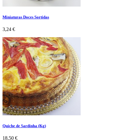
Miniaturas Doces Sortidas
Preço
3,24 €
Quiche de Sardinha (Kg)
Preço
18,50 €