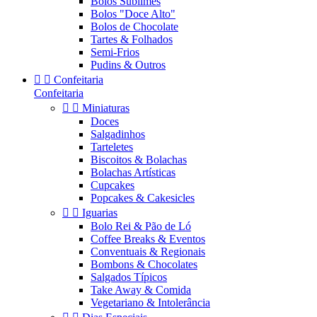
Bolos Sublimes
Bolos "Doce Alto"
Bolos de Chocolate
Tartes & Folhados
Semi-Frios
Pudins & Outros


Confeitaria
Confeitaria


Miniaturas
Doces
Salgadinhos
Tarteletes
Biscoitos & Bolachas
Bolachas Artísticas
Cupcakes
Popcakes & Cakesicles


Iguarias
Bolo Rei & Pão de Ló
Coffee Breaks & Eventos
Conventuais & Regionais
Bombons & Chocolates
Salgados Típicos
Take Away & Comida
Vegetariano & Intolerância