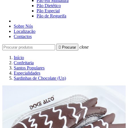
Pão em Miniatura
Pão Dietético
Pão Especial
Pão de Regueifa
Sobre Nós
Localização
Contactos
close

Procurar
Início
Confeitaria
Santos Populares
Especialidades
Sardinhas de Chocolate (Un)